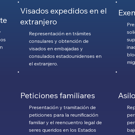
Visados expedidos en el
Exen
te
extranjero
Pre
y
sol
Representación en trámites
sos
sup
consulares y obtención de
an
ina
visados en embajadas y
blo
consulados estadounidenses en
mig
el extranjero.
Peticiones familiares
Asil
Presentación y tramitación de
Rep
peticiones para la reunificación
per
familiar y el reencuentro legal de
per
seres queridos en los Estados
baj