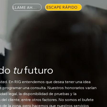
ESCAPE RÁPIDO
LLAME AHORA
ndo
tu
futuro
sted. En RIG entendemos que desea tener una idea
de programar una consulta. Nuestros honorarios varían
idad legal, la disponibilidad de pruebas y la
del cliente, entre otros factores. No somos el bufete
de la zona, pero hacemos que nuestros servicios