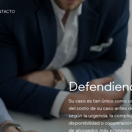
NTACTO
Defendie
Su caso es tan único como u
del costo de su caso antes 
según la urgencia, la complej
disponibilidad o cooperación 
de abogados más económico 