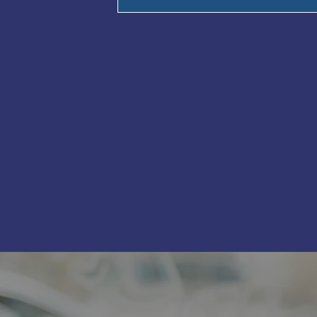
comunes, haga clic aquí.
RIG cuenta con una tabla de honor
complejidad de los argumentos y ot
pregunta sobre cómo se calcularon