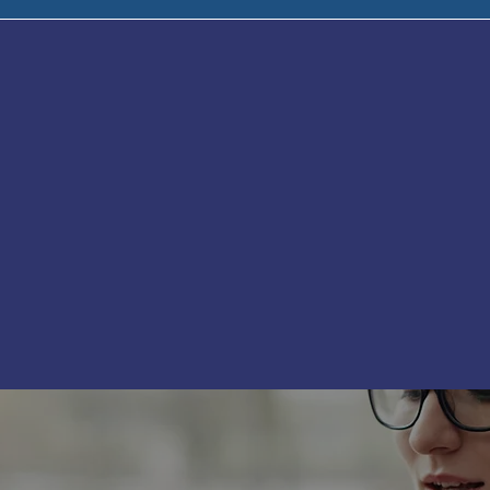
arios que los abogados ajustan según la urgencia del caso, 
ros factores. Ofrecemos descuentos para familiares y client
 sus honorarios, ¡no dude en preguntar!