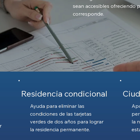
sean accesibles ofreciendo 
corresponde.
Residencia condicional
Ciud
Ayuda para eliminar las
Apo
condiciones de las tarjetas
per
verdes de dos años para lograr
la 
r
la residencia permanente.
est
.