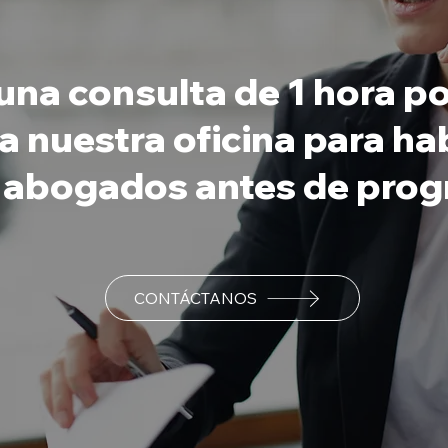
na consulta de 1 hora po
 a nuestra oficina para h
 abogados antes de prog
CONTÁCTANOS