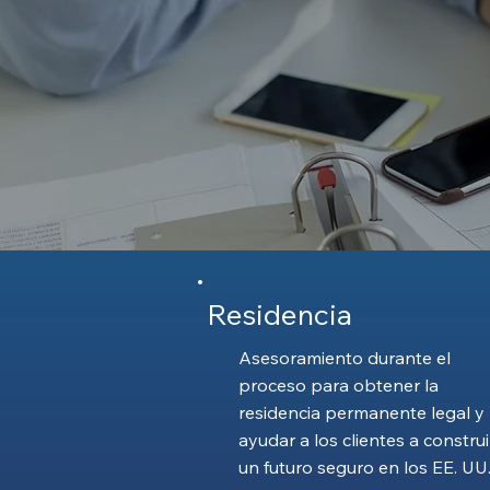
Residencia
Asesoramiento durante el
proceso para obtener la
residencia permanente legal y
ayudar a los clientes a construi
un futuro seguro en los EE. UU