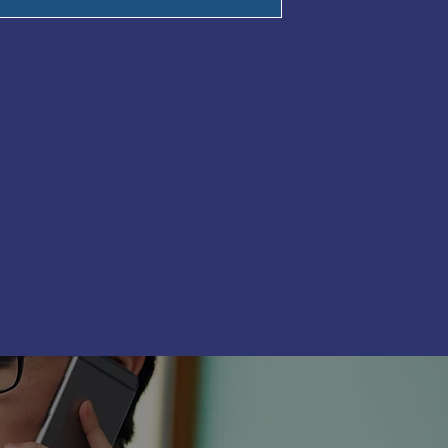
las pruebas disponibles, la
es habituales. Si tiene alguna