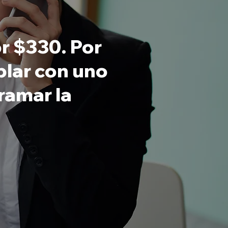
r $330. Por
ablar con uno
ramar la