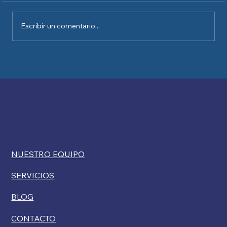
Escribir un comentario...
Kelly Ryan comenta sobre las
restricciones de USCIS a las exenciones
por discapacidad para la ciudadanía
NUESTRO EQUIPO
SERVICIOS
BLOG
CONTACTO