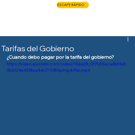
ESCAPE RÁPIDO
LLAME AHORA
Tarifas del Gobierno
¿Cuando debo pagar por la tarifa del gobierno?
https://video.wixstatic.com/video/10ea28_0f7b55ecadbf4e5
3b6f24e45f8ea44c7/1080p/mp4/file.mp4