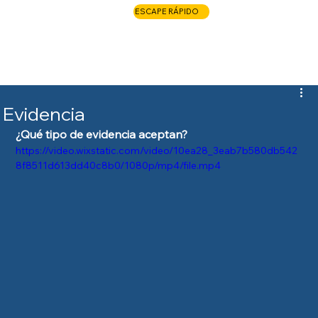
ESCAPE RÁPIDO
LLAME AHORA
Evidencia
¿Qué tipo de evidencia aceptan?
https://video.wixstatic.com/video/10ea28_3eab7b580db542
8f8511d613dd40c8b0/1080p/mp4/file.mp4