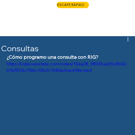
ESCAPE RÁPIDO
LLAME AHORA
Consultas
¿Cómo programo una consulta con RIG?
https://video.wixstatic.com/video/10ea28_9839ba425c8642
01bff376c786c105c5/1080p/mp4/file.mp4