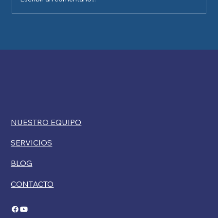
Kelly Ryan comenta sobre las
restricciones de USCIS a las exenciones
por discapacidad para la ciudadanía
NUESTRO EQUIPO
SERVICIOS
BLOG
CONTACTO