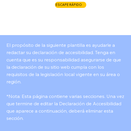
ESCAPE RÁPIDO
LLAME AHORA
El propósito de la siguiente plantilla es ayudarle a
redactar su declaración de accesibilidad. Tenga en
cuenta que es su responsabilidad asegurarse de que
la declaración de su sitio web cumpla con los
requisitos de la legislación local vigente en su área o
región.
*Nota: Esta página contiene varias secciones. Una vez
que termine de editar la Declaración de Accesibilidad
que aparece a continuación, deberá eliminar esta
sección.